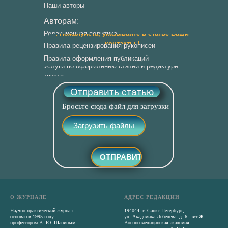
Наши авторы
Авторам:
Редакционная политика
! Пожалуйста, указывайте в статье Ваши
контакты !
Правила рецензирования рукописей
Правила оформления публикаций
Услуги по оформлению статей и редактуре
текста
Отправить статью
Бросьте сюда файл для загрузки
Загрузить файлы
ОТПРАВИТЬ
О ЖУРНАЛЕ
АДРЕС РЕДАКЦИИ
Научно-практический журнал
194044, г. Санкт-Петербург,
основан в 1995 году
ул. Академика Лебедева, д. 6, лит Ж
профессором В. Ю. Шаниным
Военно-медицинская академия