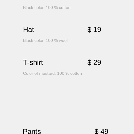
Black color, 100 % cotton
Hat
$ 19
Black color, 100 % wool
T-shirt
$ 29
Color of mustard, 100 % cotton
Pants
$ 49