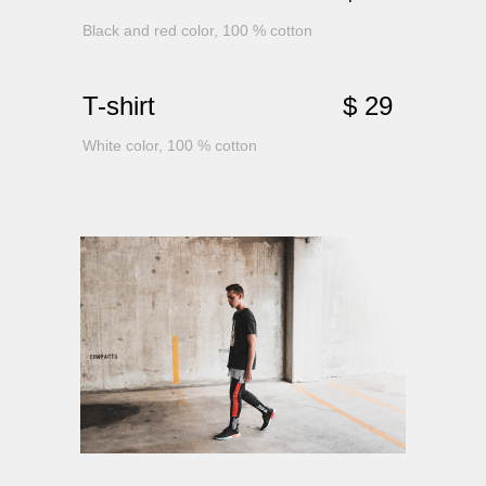
Black and red color, 100 % cotton
T-shirt
$ 29
White color, 100 % cotton
AL MATERIALS
NAT
ONL