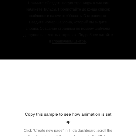
Нажмите «Создать новую страницу» в личном
кабинете Тильды. Пролистайте до конца список
шаблонов и нажмите «Указать ID страницы».
Введите номер шаблона, который вы видите
справа. Создание страницы по номеру шаблона
доступно на платных тарифах. Подробнее читайте
в
справочном центре
.
Copy this sample to see how animation is set
up
Click “Create new page” in Tilda dashboard, scroll the