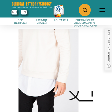
RU
EN
Open this page on desktop
>1200px to see animation
ВСЕ
КАТАЛОГ
КОНТАКТЫ
ЕВРАЗИЙСКАЯ
ВЫПУСКИ
СТАТЕЙ
АССОЦИАЦИЯ по
ПАТОФИЗИОЛОГИИ
ANIMATION DEMO PAGE